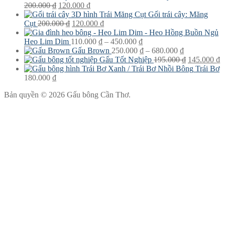
330.000 ₫.
Giá
Giá
từ
200.000
₫
120.000
₫
gốc
hiện
280.000 ₫
Gối trái cây: Măng
là:
Giá
tại
Giá
đến
Cụt
200.000
₫
120.000
₫
200.000 ₫.
gốc
là:
hiện
360.000 ₫
là:
120.000 ₫.
tại
Khoảng
Heo Lim Dim
110.000
₫
–
450.000
₫
200.000 ₫.
là:
giá:
Khoảng
Gấu Brown
250.000
₫
–
680.000
₫
120.000 ₫.
từ
giá:
Giá
G
Gấu Tốt Nghiệp
195.000
₫
145.000
₫
110.000 ₫
từ
gốc
h
Trái Bơ
đến
250.000 ₫
là:
tạ
180.000
₫
450.000 ₫
đến
195.000 ₫.
là
Bản quyền © 2026 Gấu bông Cần Thơ.
680.000 ₫
1