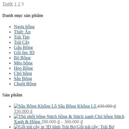
Phân
Trước
1
2
3
trang
Danh mục sản phẩm
bài
viết
Ngựa bông
Thức Ăn
Trái Tim
Trái Cây
Gấu Bông
Gối ôm 3D
Bò Bông
Mèo bông
Heo Bông
Chó bông
Sâu Bông
Chuột Bông
Sản phẩm
Sâu Bông Khổng Lồ
430.000
₫
Giá
Giá
330.000
₫
gốc
hiện
Chó bông Stitch
là:
tại
Khoảng
Xanh & Hồng
280.000
₫
–
360.000
₫
430.000 ₫.
là:
giá:
Gối trái cây: Trái Bơ