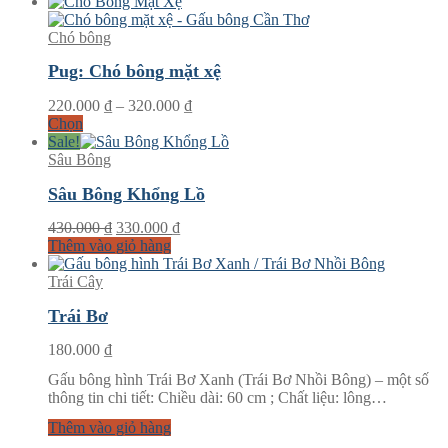
từ
260.000 ₫
đến
Chó bông
330.000 ₫
Pug: Chó bông mặt xệ
Khoảng
220.000
₫
–
320.000
₫
giá:
Chọn
từ
Sale!
220.000 ₫
Sâu Bông
đến
Sâu Bông Khổng Lồ
320.000 ₫
Giá
Giá
430.000
₫
330.000
₫
gốc
hiện
Thêm vào giỏ hàng
là:
tại
430.000 ₫.
là:
Trái Cây
330.000 ₫.
Trái Bơ
180.000
₫
Gấu bông hình Trái Bơ Xanh (Trái Bơ Nhồi Bông) – một số
thông tin chi tiết: Chiều dài: 60 cm ; Chất liệu: lông…
Thêm vào giỏ hàng