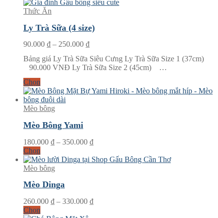
Thức Ăn
Ly Trà Sữa (4 size)
Khoảng
90.000
₫
–
250.000
₫
giá:
Bảng giá Ly Trà Sữa Siêu Cưng Ly Trà Sữa Size 1 (37cm)
từ
90.000 VNĐ Ly Trà Sữa Size 2 (45cm) …
90.000 ₫
đến
Chọn
250.000 ₫
Mèo bông
Mèo Bông Yami
Khoảng
180.000
₫
–
350.000
₫
giá:
Chọn
từ
180.000 ₫
Mèo bông
đến
Mèo Dinga
350.000 ₫
Khoảng
260.000
₫
–
330.000
₫
giá:
Chọn