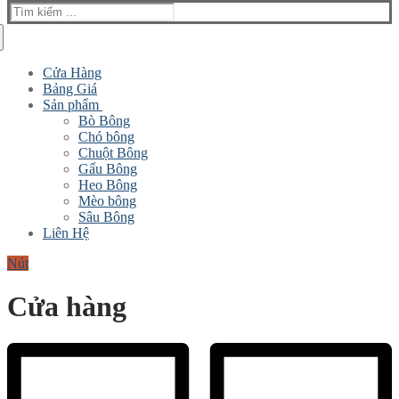
Tìm
kiếm
cho:
Cửa Hàng
Bảng Giá
Sản phẩm
Bò Bông
Chó bông
Chuột Bông
Gấu Bông
Heo Bông
Mèo bông
Sâu Bông
Liên Hệ
Nút
Cửa hàng