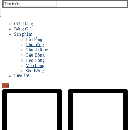
Tìm
kiếm
cho:
Cửa Hàng
Bảng Giá
Sản phẩm
Bò Bông
Chó bông
Chuột Bông
Gấu Bông
Heo Bông
Mèo bông
Sâu Bông
Liên Hệ
Nút