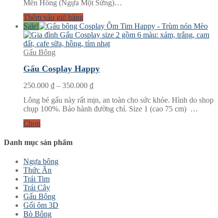
Mền Hồng (Ngựa Một Sừng)…
290.000 ₫.
Thêm vào giỏ hàng
Sale!
Gấu Bông
Gấu Cosplay Happy
Khoảng
250.000
₫
–
350.000
₫
giá:
Lông bé gấu này rất mịn, an toàn cho sức khỏe. Hình do shop
từ
chụp 100%. Bảo hành đường chỉ. Size 1 (cao 75 cm) …
250.000 ₫
đến
Chọn
350.000 ₫
Danh mục sản phẩm
Ngựa bông
Thức Ăn
Trái Tim
Trái Cây
Gấu Bông
Gối ôm 3D
Bò Bông