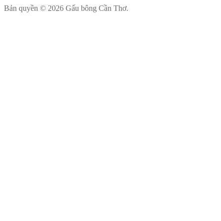
Bản quyền © 2026 Gấu bông Cần Thơ.
480.000 ₫
từ
180.000 ₫
đến
350.000 ₫