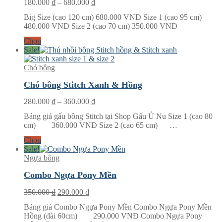
Khoảng
180.000
₫
–
680.000
₫
giá:
Big Size (cao 120 cm) 680.000 VNĐ Size 1 (cao 95 cm)
từ
480.000 VNĐ Size 2 (cao 70 cm) 350.000 VNĐ
180.000 ₫
đến
Chọn
680.000 ₫
Sale!
Chó bông
Chó bông Stitch Xanh & Hồng
Khoảng
280.000
₫
–
360.000
₫
giá:
Bảng giá gấu bông Stitch tại Shop Gấu Ú Nu Size 1 (cao 80
từ
cm) 360.000 VNĐ Size 2 (cao 65 cm) …
280.000 ₫
đến
Chọn
360.000 ₫
Sale!
Ngựa bông
Combo Ngựa Pony Mền
Giá
Giá
350.000
₫
290.000
₫
gốc
hiện
Bảng giá Combo Ngựa Pony Mền Combo Ngựa Pony Mền
là:
tại
Hồng (dài 60cm) 290.000 VNĐ Combo Ngựa Pony
350.000 ₫.
là: