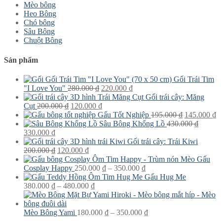
Mèo bông
Heo Bông
Chó bông
Sâu Bông
Chuột Bông
Sản phẩm
Gối Trái Tim
Giá
Giá
"I Love You"
280.000
₫
220.000
₫
gốc
hiện
Gối trái cây: Măng
Giá
là:
Giá
tại
Cụt
200.000
₫
120.000
₫
gốc
280.000 ₫.
hiện
là:
Giá
G
Gấu Tốt Nghiệp
195.000
₫
145.000
₫
là:
tại
220.000 ₫.
gốc
h
Sâu Bông Khổng Lồ
430.000
₫
Giá
Giá
200.000 ₫.
là:
là:
tạ
330.000
₫
gốc
hiện
120.000 ₫.
195.000 ₫.
là
Gối trái cây: Trái Kiwi
là:
tại
Giá
Giá
1
200.000
₫
120.000
₫
430.000 ₫.
là:
gốc
hiện
Gấu
330.000 ₫.
là:
tại
Khoảng
Cosplay Happy
250.000
₫
–
350.000
₫
200.000 ₫.
là:
giá:
Gấu Hug Me
120.000 ₫.
Khoảng
từ
380.000
₫
–
480.000
₫
giá:
250.000 ₫
từ
đến
380.000 ₫
350.000 ₫
Khoảng
Mèo Bông Yami
180.000
₫
–
350.000
₫
đến
giá: